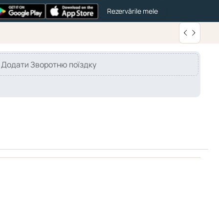
Rezervările mele
Додати Зворотню поїздку