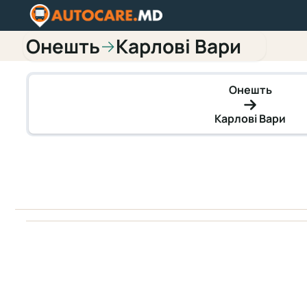
Онешть
Карлові Вари
→
Онешть
Карлові Вари