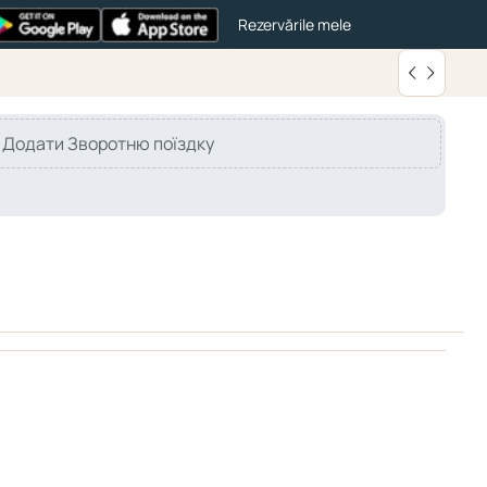
Rezervările mele
Додати Зворотню поїздку