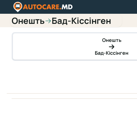
Онешть
Бад-Кіссінген
→
Онешть
Бад-Кіссінген