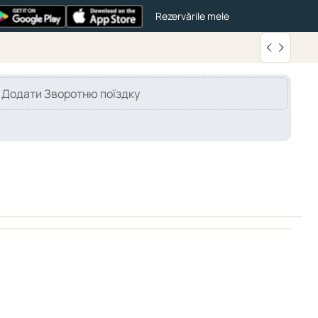
Rezervările mele
Додати Зворотню поїздку