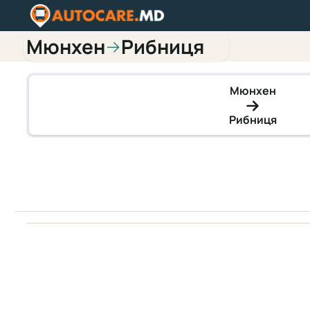
Мюнхен
Рибниця
→
Мюнхен
Рибниця