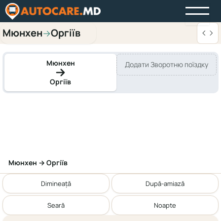
Мюнхен
Оргіїв
→
Мюнхен
Додати Зворотню поїздку
Оргіїв
Мюнхен → Оргіїв
Dimineață
După-amiază
Seară
Noapte