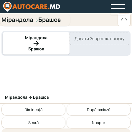
Мірандола
Брашов
→
Мірандола
Додати Зворотню поїздку
Брашов
Мірандола → Брашов
Dimineață
După-amiază
Seară
Noapte