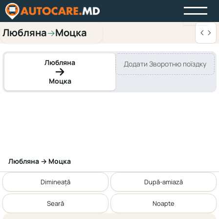
Любляна
Моцка
→
Любляна
Додати Зворотню поїздку
Моцка
Любляна → Моцка
Dimineață
După-amiază
Seară
Noapte