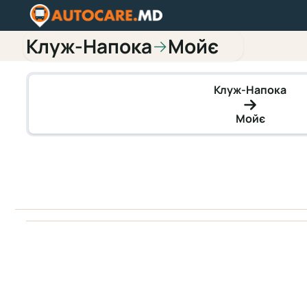
Клуж-Напока
Мойє
→
Клуж-Напока
Мойє