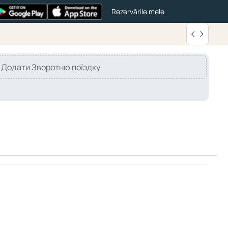
Rezervările mele
Додати Зворотню поїздку