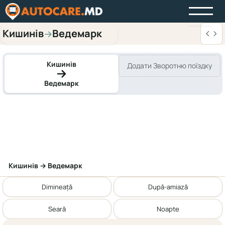
Кишинів
Ведемарк
→
Кишинів
Додати Зворотню поїздку
Ведемарк
Кишинів → Ведемарк
Dimineață
După-amiază
Seară
Noapte