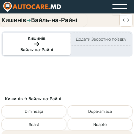
Кишинів
Вайль-на-Райні
→
Кишинів
Додати Зворотню поїздку
Вайль-на-Райні
Кишинів → Вайль-на-Райні
Dimineață
După-amiază
Seară
Noapte