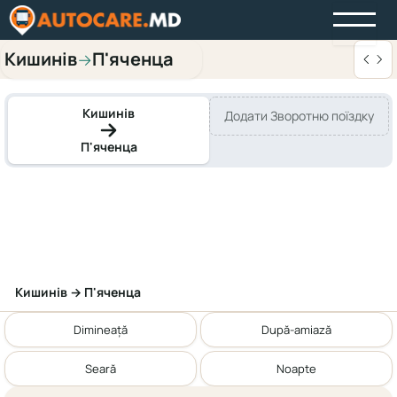
Кишинів
П'яченца
→
Кишинів
Додати Зворотню поїздку
П'яченца
Кишинів → П'яченца
Dimineață
După-amiază
Seară
Noapte