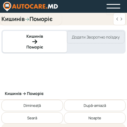
Кишинів
Поморіє
→
Кишинів
Додати Зворотню поїздку
Поморіє
Кишинів → Поморіє
Dimineață
După-amiază
Seară
Noapte