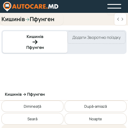
Кишинів
Пфунген
→
Кишинів
Додати Зворотню поїздку
Пфунген
Кишинів → Пфунген
Dimineață
După-amiază
Seară
Noapte