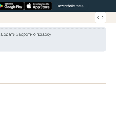
Rezervările mele
Додати Зворотню поїздку