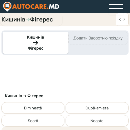
Кишинів
Фігерес
→
Кишинів
Додати Зворотню поїздку
Фігерес
Кишинів → Фігерес
Dimineață
După-amiază
Seară
Noapte