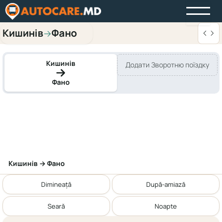
Кишинів
Фано
→
Кишинів
Додати Зворотню поїздку
Фано
Кишинів → Фано
Dimineață
După-amiază
Seară
Noapte