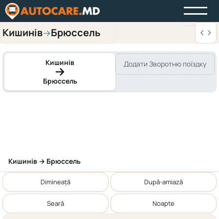
Кишинів
Брюссель
→
Кишинів
Додати Зворотню поїздку
Брюссель
Кишинів → Брюссель
Dimineață
După-amiază
Seară
Noapte