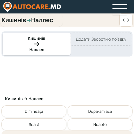
Кишинів
Наллес
→
Кишинів
Додати Зворотню поїздку
Наллес
Кишинів → Наллес
Dimineață
După-amiază
Seară
Noapte