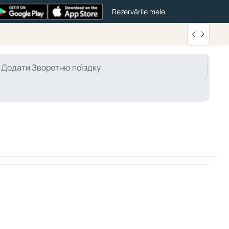
Rezervările mele
Додати Зворотню поїздку