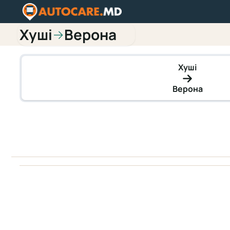
Хуші
Верона
→
Хуші
Верона