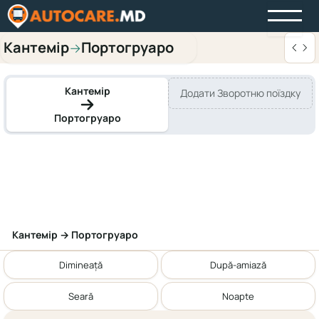
Кантемір
Портогруаро
→
Кантемір
Додати Зворотню поїздку
Портогруаро
Кантемір → Портогруаро
Dimineață
După-amiază
Seară
Noapte