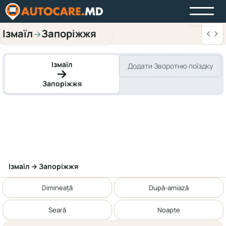
Ізмаїл
Запоріжжя
→
Ізмаїл
Додати Зворотню поїздку
Запоріжжя
Ізмаїл → Запоріжжя
Dimineață
După-amiază
Seară
Noapte