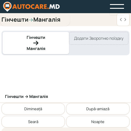
Гінчешти
Мангалія
→
Гінчешти
Додати Зворотню поїздку
Мангалія
Гінчешти → Мангалія
Dimineață
După-amiază
Seară
Noapte