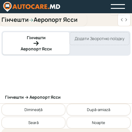
Гінчешти
Аеропорт Ясси
→
Гінчешти
Додати Зворотню поїздку
Аеропорт Ясси
Гінчешти → Аеропорт Ясси
Dimineață
După-amiază
Seară
Noapte