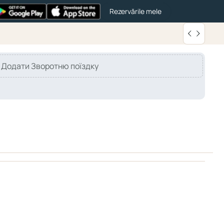
Rezervările mele
Додати Зворотню поїздку