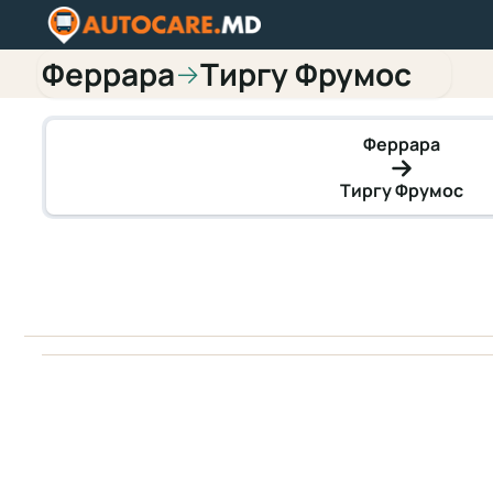
Феррара
Тиргу Фрумос
→
Феррара
Тиргу Фрумос