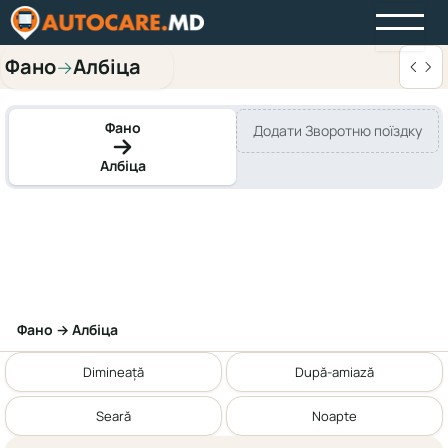
Фано
Албіца
→
Фано
Додати Зворотню поїздку
Албіца
Фано → Албіца
Dimineață
După-amiază
Seară
Noapte