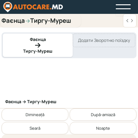
Фаєнца
Тиргу-Муреш
→
Фаєнца
Додати Зворотню поїздку
Тиргу-Муреш
Фаєнца → Тиргу-Муреш
Dimineață
După-amiază
Seară
Noapte