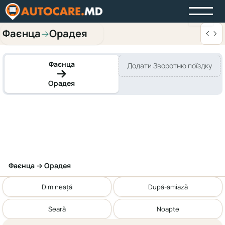
Фаєнца
Орадея
→
Фаєнца
Додати Зворотню поїздку
Орадея
Фаєнца → Орадея
Dimineață
După-amiază
Seară
Noapte