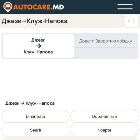
Джези
Клуж-Напока
→
Джези
Додати Зворотню поїздку
Клуж-Напока
Джези → Клуж-Напока
Dimineață
După-amiază
Seară
Noapte