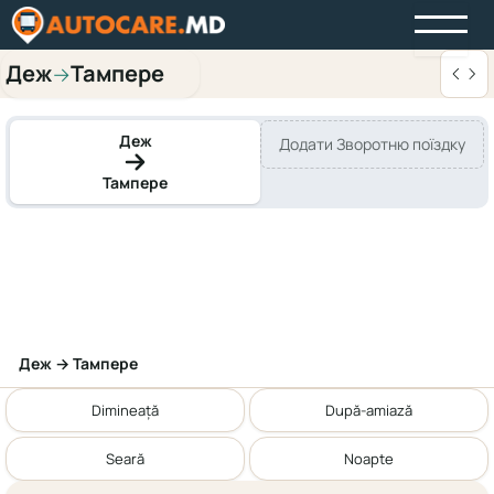
Деж
Тампере
→
Деж
Додати Зворотню поїздку
Тампере
Деж → Тампере
Dimineață
După-amiază
Seară
Noapte