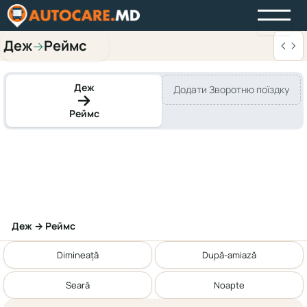
Деж
Реймс
→
Деж
Додати Зворотню поїздку
Реймс
Деж → Реймс
Dimineață
După-amiază
Seară
Noapte