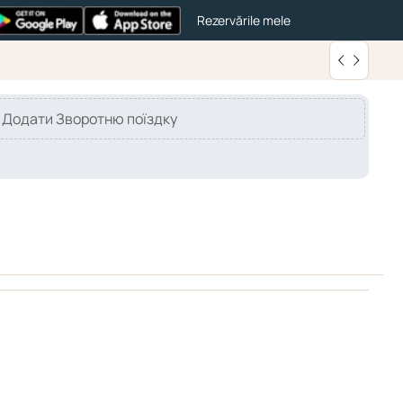
Rezervările mele
Додати Зворотню поїздку