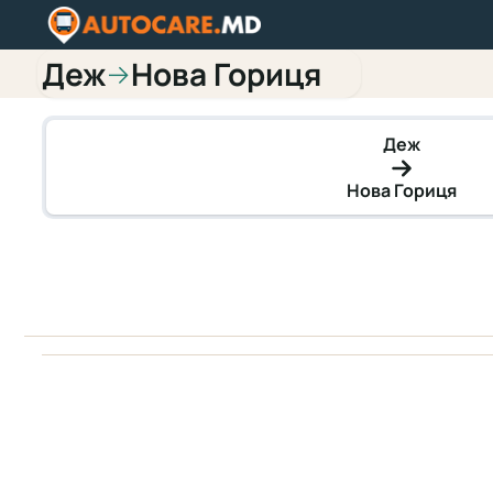
Деж
Нова Гориця
→
Деж
Нова Гориця