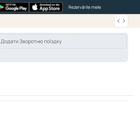
Rezervările mele
Додати Зворотню поїздку