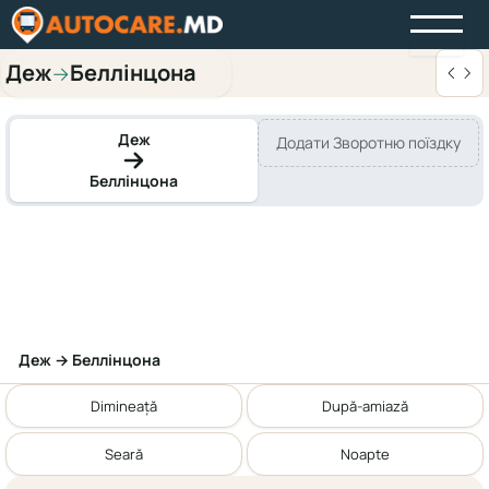
Деж
Беллінцона
→
Деж
Додати Зворотню поїздку
Беллінцона
Деж → Беллінцона
Dimineață
După-amiază
Seară
Noapte