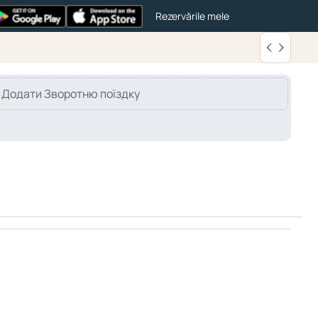
Rezervările mele
Додати Зворотню поїздку