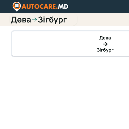
Дева
Зігбург
→
Дева
Зігбург