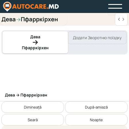
Дева
Пфарркірхен
→
Дева
Додати Зворотню поїздку
Пфарркірхен
Дева → Пфарркірхен
Dimineață
După-amiază
Seară
Noapte