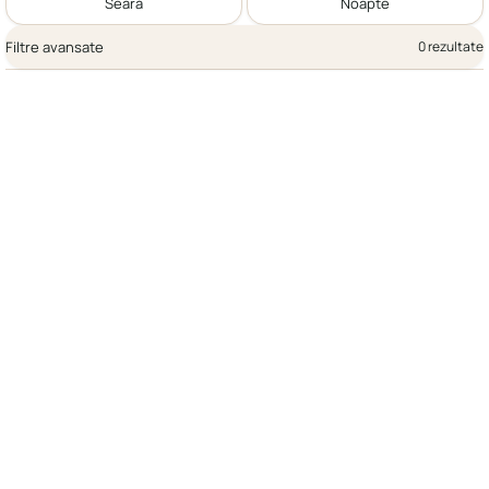
Seară
Noapte
Filtre avansate
0 rezultate