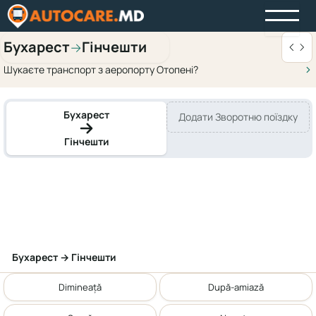
Бухарест
Гінчешти
→
Шукаєте транспорт з аеропорту Отопені?
Бухарест
Додати Зворотню поїздку
Гінчешти
Бухарест → Гінчешти
Dimineață
După-amiază