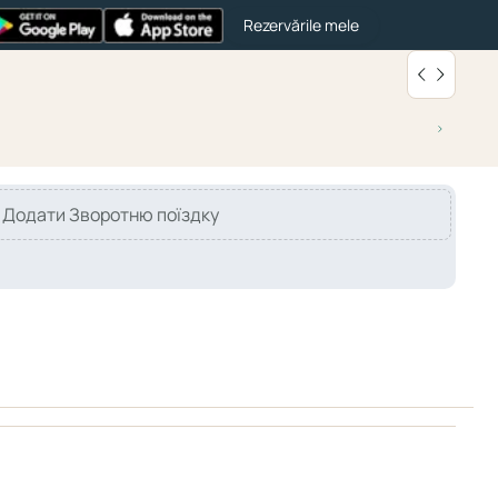
Rezervările mele
Додати Зворотню поїздку