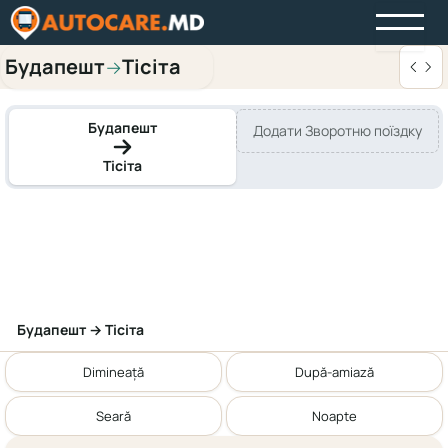
Будапешт
Тісіта
→
Будапешт
Додати Зворотню поїздку
Тісіта
Будапешт → Тісіта
Dimineață
După-amiază
Seară
Noapte