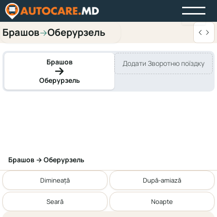
Брашов
Оберурзель
→
Брашов
Додати Зворотню поїздку
Оберурзель
Брашов → Оберурзель
Dimineață
După-amiază
Seară
Noapte