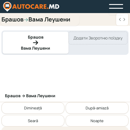
Брашов
Вама Леушени
→
Брашов
Додати Зворотню поїздку
Вама Леушени
Брашов → Вама Леушени
Dimineață
După-amiază
Seară
Noapte