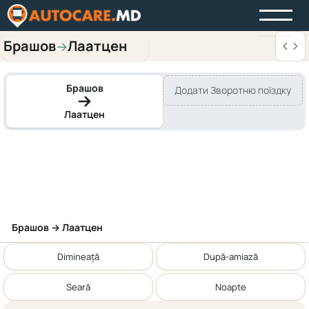
Брашов
Лаатцен
→
Брашов
Додати Зворотню поїздку
Лаатцен
Брашов → Лаатцен
Dimineață
După-amiază
Seară
Noapte