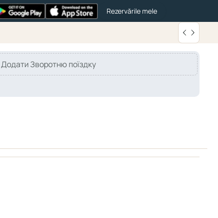
Rezervările mele
Додати Зворотню поїздку