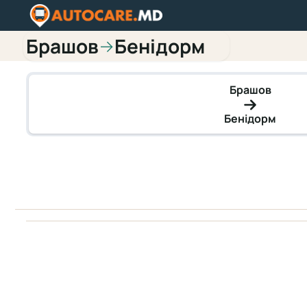
Брашов
Бенідорм
→
Брашов
Бенідорм