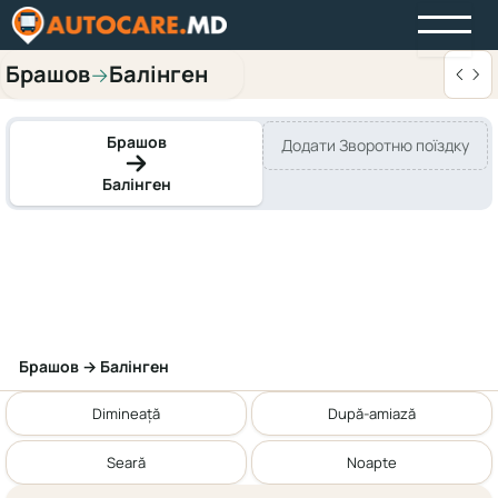
Брашов
Балінген
→
Брашов
Додати Зворотню поїздку
Балінген
Брашов → Балінген
Dimineață
După-amiază
Seară
Noapte