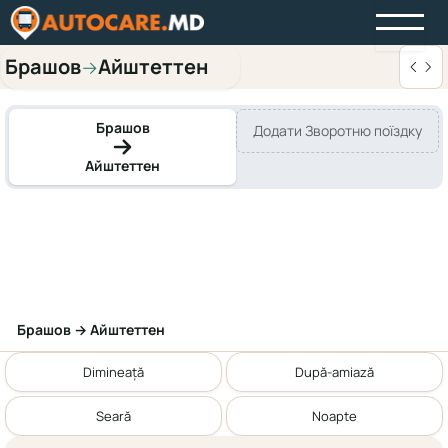
Брашов
Айштеттен
→
Брашов
Додати Зворотню поїздку
Айштеттен
Брашов → Айштеттен
Dimineață
După-amiază
Seară
Noapte