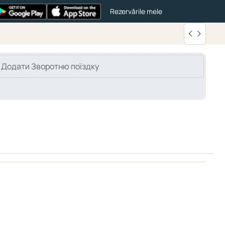
Rezervările mele
Додати Зворотню поїздку