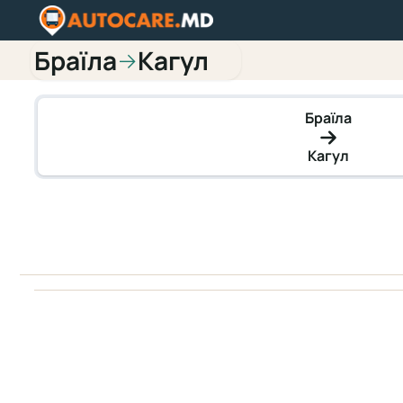
Браїла
Кагул
→
Браїла
Кагул