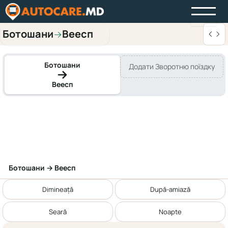
Ботошани
Веесп
→
Ботошани
Додати Зворотню поїздку
Веесп
Ботошани → Веесп
Dimineață
După-amiază
Seară
Noapte