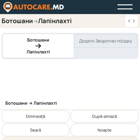
Ботошани
Лапінлахті
→
Ботошани
Додати Зворотню поїздку
Лапінлахті
Ботошани → Лапінлахті
Dimineață
După-amiază
Seară
Noapte