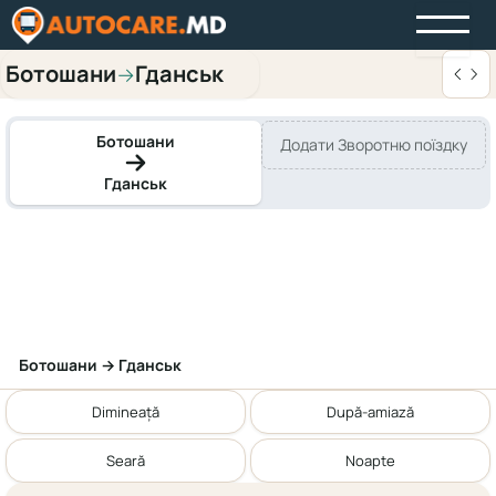
Ботошани
Гданськ
→
Ботошани
Додати Зворотню поїздку
Гданськ
Ботошани → Гданськ
Dimineață
După-amiază
Seară
Noapte