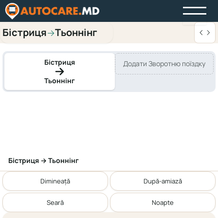
Бістриця
Тьоннінг
→
Бістриця
Додати Зворотню поїздку
Тьоннінг
Бістриця → Тьоннінг
Dimineață
După-amiază
Seară
Noapte