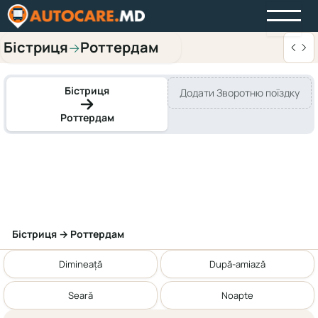
Бістриця
Роттердам
→
Бістриця
Додати Зворотню поїздку
Роттердам
Бістриця → Роттердам
Dimineață
După-amiază
Seară
Noapte