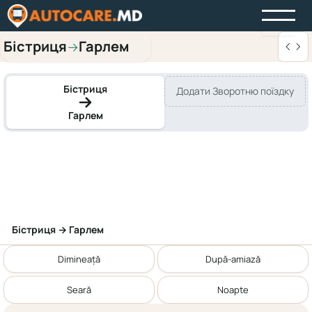
Бістриця
Гарлем
→
Бістриця
Додати Зворотню поїздку
Гарлем
Бістриця → Гарлем
Dimineață
După-amiază
Seară
Noapte